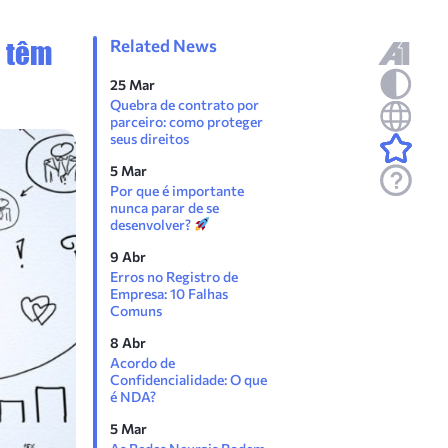
 têm
Related News
25 Mar
Quebra de contrato por
parceiro: como proteger
seus direitos
5 Mar
Por que é importante
nunca parar de se
desenvolver?
9 Abr
Erros no Registro de
Empresa: 10 Falhas
Comuns
8 Abr
Acordo de
Confidencialidade: O que
é NDA?
5 Mar