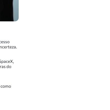
cesso
ncerteza.
 SpaceX,
ras do
s como