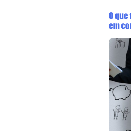
O que
em c