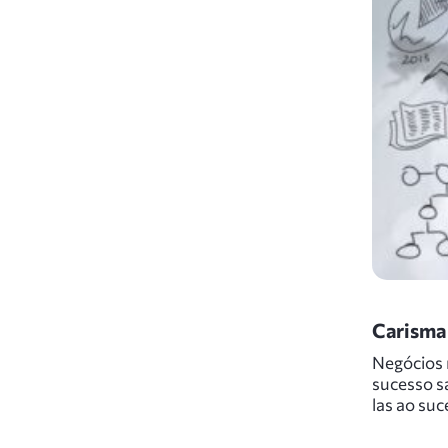
Carisma 
Negócios
sucesso s
las ao suc