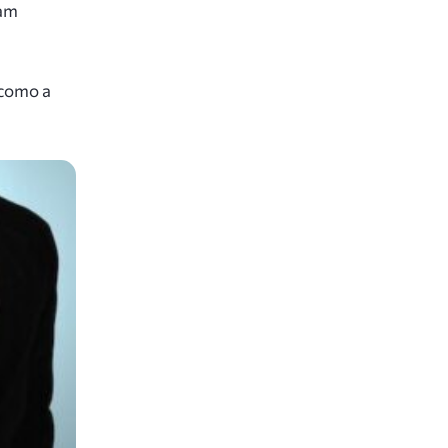
pam
 como a