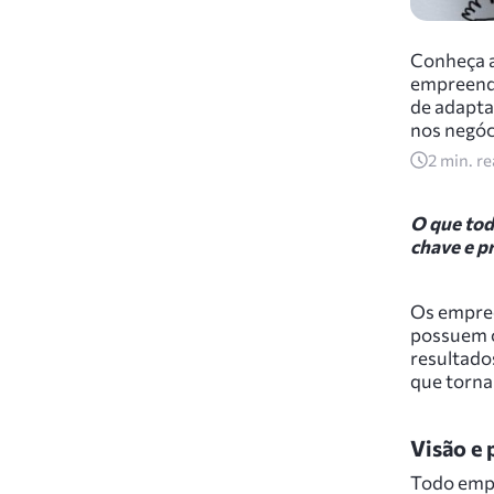
Conheça a
empreende
de adapta
nos negóc
2
min. r
O que tod
chave e p
Os empree
possuem c
resultados
que torn
Visão e
Todo empr