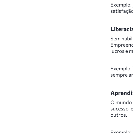
Exemplo: 
satisfação
Literaci
Sem habil
Empreend
lucros e 
Exemplo: 
sempre an
Aprendi
O mundo d
sucesso l
outros.
Exemplo: B