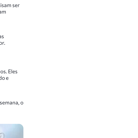
isam ser
ram
as
or.
os. Eles
do e
 semana, o