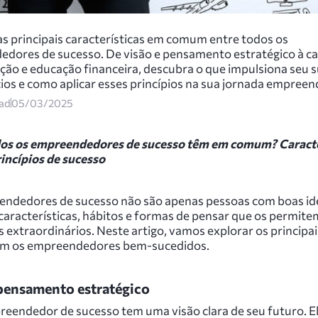
s principais características em comum entre todos os
dores de sucesso. De visão e pensamento estratégico à c
ção e educação financeira, descubra o que impulsiona seu 
ios e como aplicar esses princípios na sua jornada empree
ead
05/03/2025
os os empreendedores de sucesso têm em comum? Caracte
rincípios de sucesso
ndedores de sucesso não são apenas pessoas com boas ide
aracterísticas, hábitos e formas de pensar que os permite
 extraordinários. Neste artigo, vamos explorar os principai
am os empreendedores bem-sucedidos.
 pensamento estratégico
eendedor de sucesso tem uma visão clara de seu futuro. E