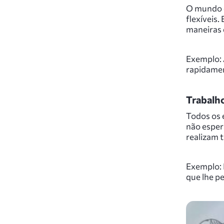
O mundo 
flexíveis
maneiras 
Exemplo: 
rapidament
Trabalho
Todos os 
não esper
realizam 
Exemplo: 
que lhe p