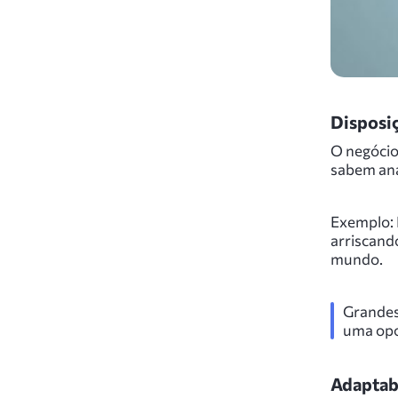
Disposiç
O negócio
sabem ana
Exemplo: 
arriscand
mundo.
Grandes
uma opo
Adaptab