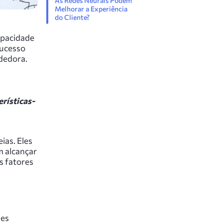
As Redes Neurais Podem
Melhorar a Experiência
do Cliente?
apacidade
sucesso
ndedora.
rísticas-
ias. Eles
m alcançar
s fatores
les