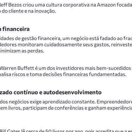
Jeff Bezos criou uma cultura corporativa na Amazon focada
 do cliente e na inovação.
a financeira
idades de gestão financeira, um negócio está fadado ao fra
edores monitoram cuidadosamente seus gastos, reinvest
minimizam as perdas.
Warren Buffett é um dos investidores mais bem-sucedidos
alisa riscos e toma decisões financeiras fundamentadas.
zado contínuo e autodesenvolvimento
os negócios exige aprendizado constante. Empreendedor
eem livros, participam de conferências e ganham experiênc
ill Gates lê cerca de 50 livros por ano, pois acredita que a 