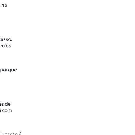
 na
casso.
em os
 porque
es de
ia com
educação é