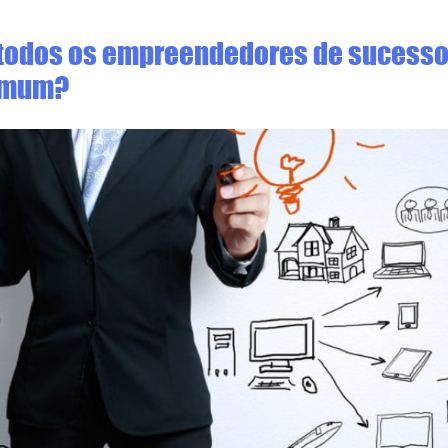
 todos os empreendedores de sucesso
omum?