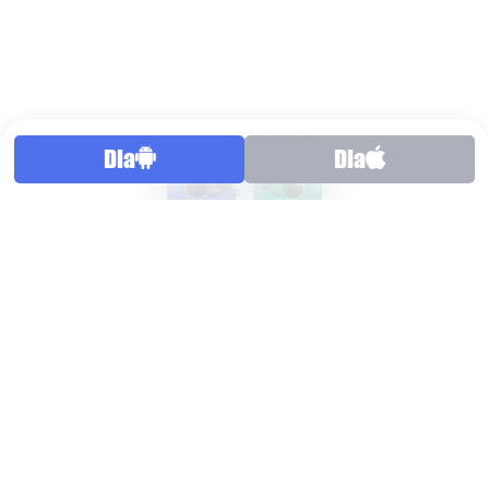
Dla
Dla
Partnerzy biznesowi
A1 pomaga w znalezieniu partnerów
biznesowych