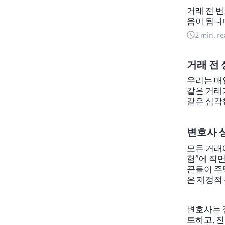
거래 전 
움이 됩니
2
min. r
거래 전
우리는 매일
같은 거래
같은 심각
변호사 상
모든 거래
험”에 직면
꾼들이 주
은 재정적
변호사는 
토하고, 