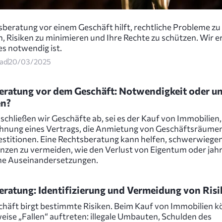
sberatung vor einem Geschäft hilft, rechtliche Probleme zu
, Risiken zu minimieren und Ihre Rechte zu schützen. Wir e
s notwendig ist.
ead
20/03/2025
eratung vor dem Geschäft: Notwendigkeit oder u
en?
schließen wir Geschäfte ab, sei es der Kauf von Immobilien,
hnung eines Vertrags, die Anmietung von Geschäftsräume
estitionen. Eine Rechtsberatung kann helfen, schwerwiege
zen zu vermeiden, wie den Verlust von Eigentum oder jah
che Auseinandersetzungen.
eratung: Identifizierung und Vermeidung von Risi
chäft birgt bestimmte Risiken. Beim Kauf von Immobilien 
weise „Fallen“ auftreten: illegale Umbauten, Schulden des