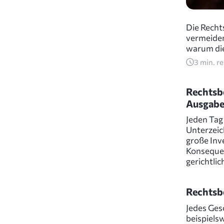
Die Recht
vermeiden
warum die
3
min. r
Rechtsb
Ausgab
Jeden Tag 
Unterzeic
große Inv
Konsequen
gerichtli
Rechtsb
Jedes Ges
beispiels