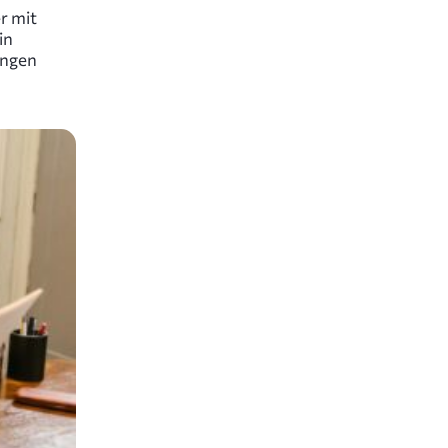
r mit
in
ungen