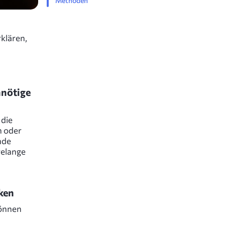
Methoden
rklären,
nnötige
 die
n oder
nde
relange
ken
können