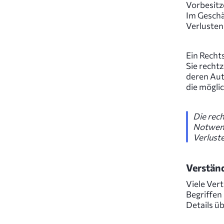
Vorbesitz
Im Geschä
Verlusten
Ein Recht
Sie rechtz
deren Aut
die mögli
Die rech
Notwendi
Verlust
Verstän
Viele Vert
Begriffen
Details ü