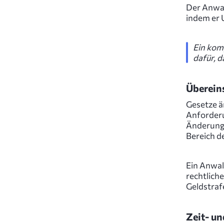
Der Anwal
indem er 
Ein kom
dafür, d
Überein
Gesetze än
Anforderu
Änderunge
Bereich d
Ein Anwal
rechtliche
Geldstraf
Zeit- un