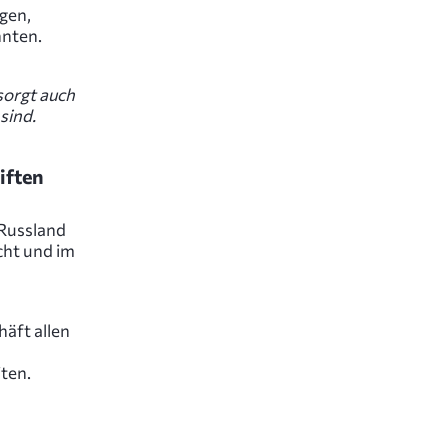
ngen,
nnten.
sorgt auch
sind.
iften
 Russland
cht und im
häft allen
iten.