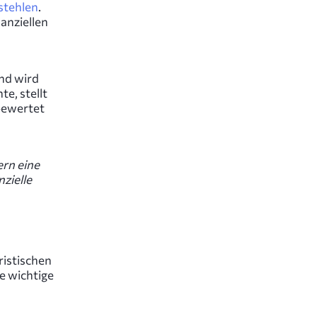
stehlen
.
anziellen
und wird
e, stellt
 bewertet
ern eine
zielle
ristischen
e wichtige