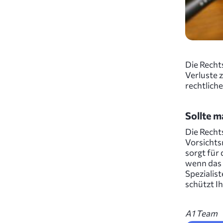
Die Rechts
Verluste 
rechtlich
Sollte m
Die Recht
Vorsichts
sorgt für
wenn das 
Spezialist
schützt Ih
A1 Team