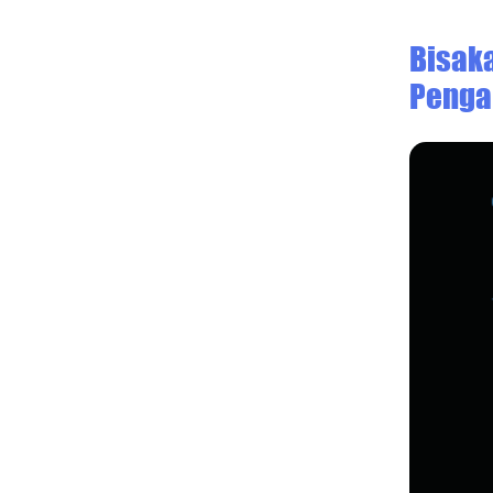
Bisak
Penga