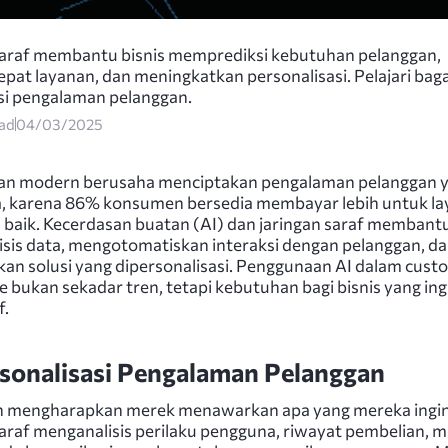
saraf membantu bisnis memprediksi kebutuhan pelanggan,
at layanan, dan meningkatkan personalisasi. Pelajari bag
i pengalaman pelanggan.
ead
04/03/2025
an modern berusaha menciptakan pengalaman pelanggan 
, karena 86% konsumen bersedia membayar lebih untuk l
h baik. Kecerdasan buatan (AI) dan jaringan saraf membant
sis data, mengotomatiskan interaksi dengan pelanggan, d
n solusi yang dipersonalisasi. Penggunaan AI dalam cust
e bukan sekadar tren, tetapi kebutuhan bagi bisnis yang ing
f.
sonalisasi Pengalaman Pelanggan
n mengharapkan merek menawarkan apa yang mereka ingi
saraf menganalisis perilaku pengguna, riwayat pembelian, m