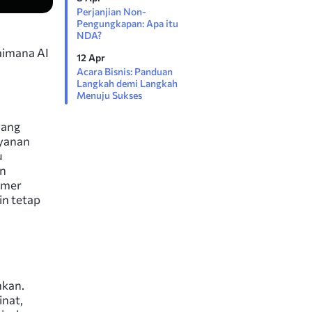
Perjanjian Non-
Pengungkapan: Apa itu
NDA?
aimana AI
12 Apr
Acara Bisnis: Panduan
Langkah demi Langkah
Menuju Sukses
yang
ayanan
u
an
omer
in tetap
nkan.
inat,