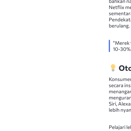
bahkan n
Netflix m
sementar
Pendekat
berulang.
“Merek 
10-30% 
Oto
Konsumen
secara in
menangani
mengurang
Siri, Ale
lebih nyam
Pelajari 