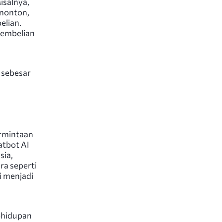
salnya,
enonton,
elian.
pembelian
 sebesar
rmintaan
atbot AI
sia,
ra seperti
i menjadi
kehidupan