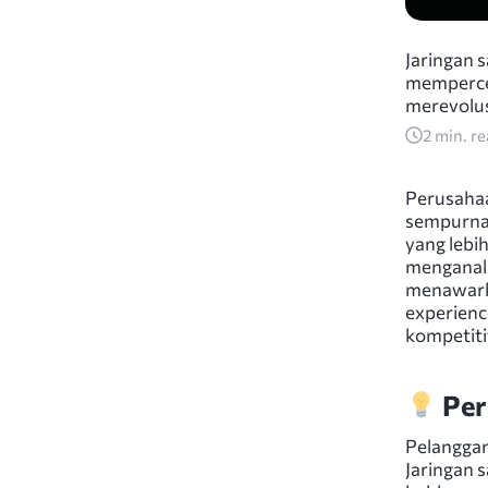
Jaringan 
mempercep
merevolus
2
min. r
Perusaha
sempurna
yang lebi
menganali
menawarka
experienc
kompetiti
Per
Pelangga
Jaringan 