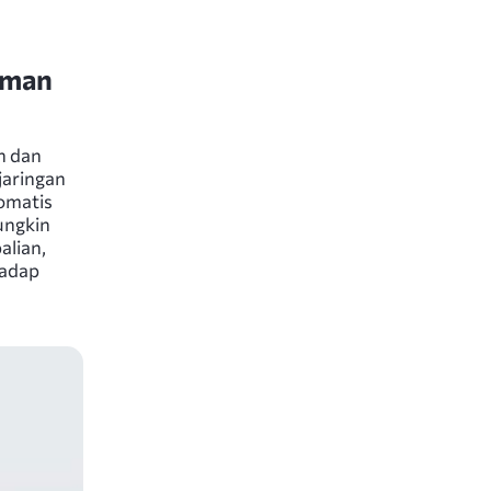
aman
n dan
jaringan
omatis
ungkin
alian,
hadap