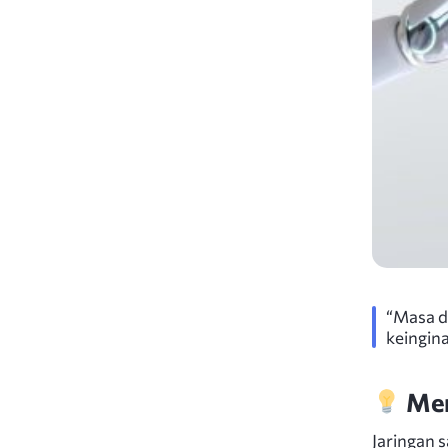
“Masa d
keingin
Men
Jaringan 