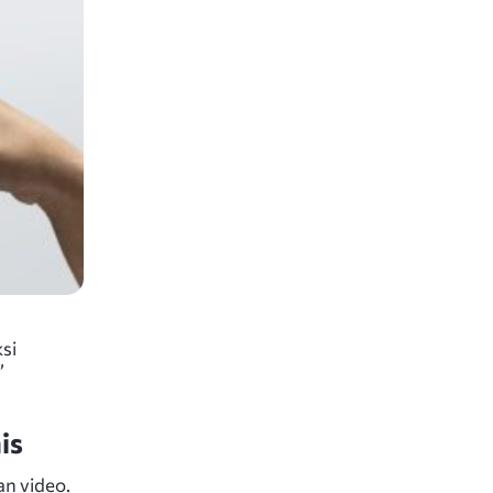
si
”
is
an video.