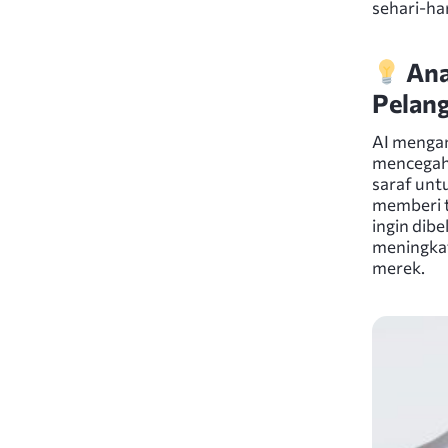
sehari-har
Ana
Pelan
AI mengan
mencegah
saraf unt
memberi t
ingin dib
meningkat
merek.