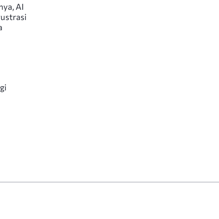
ya, AI
ustrasi
a
gi