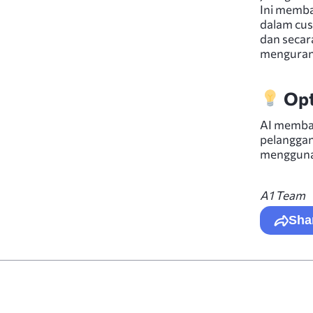
Ini memba
dalam cus
dan secar
mengurang
Opt
AI memban
pelanggan
mengguna
A1 Team
Sha