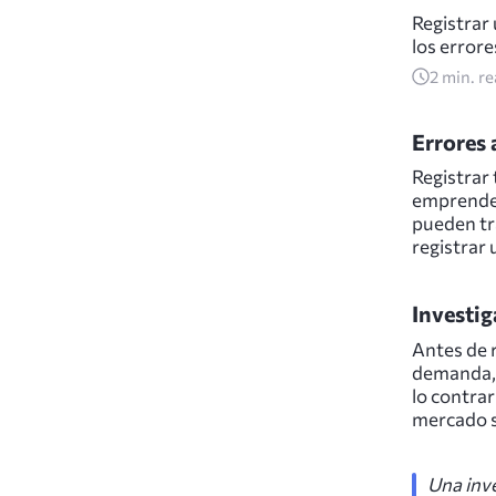
Registrar
los error
2
min. r
Errores 
Registrar
emprended
pueden tr
registrar 
Investig
Antes de r
demanda, 
lo contrar
mercado 
Una inv