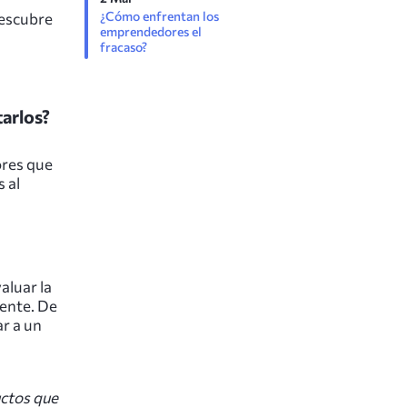
¿Cómo enfrentan los
Descubre
emprendedores el
fracaso?
tarlos?
ores que
 al
aluar la
iente. De
ar a un
uctos que