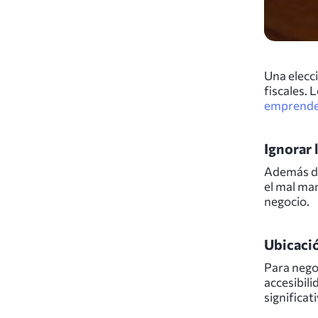
Una elecc
fiscales. 
emprende
Ignorar 
Además del
el mal man
negocio.
Ubicació
Para negoc
accesibili
significat