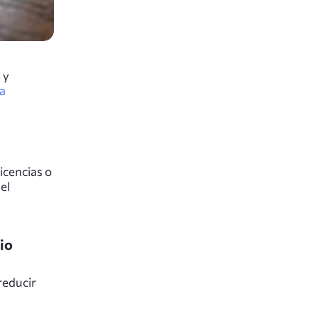
 y
ra
licencias o
el
io
reducir