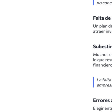
no conec
Falta de
Un plan de
atraer inv
Subestim
Muchos em
lo que res
financier
La falta
empresa
Errores 
Elegir ent