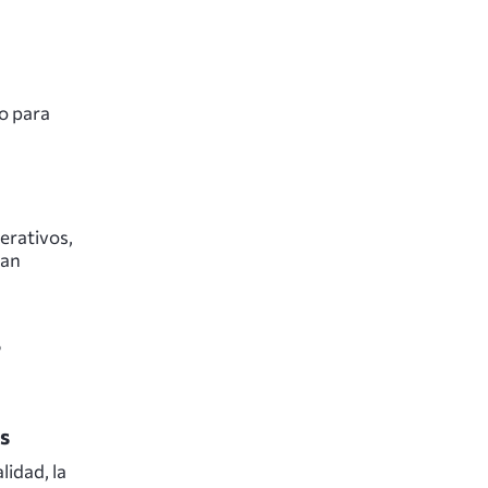
mo para
erativos,
lan
s
lidad, la